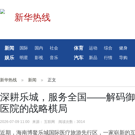
新闻
体育
国际
国内
社会
运动
综合
健身
娱乐
汽车
明星
影视
音乐
新品
行情
导购
新华热线
新闻
正文
深耕乐城，服务全国——解码御
医院的战略棋局
2026-07-09 11:00 来源： 互联网 阅读次数：3014
近期，海南博鳌乐城国际医疗旅游先行区，一家崭新的