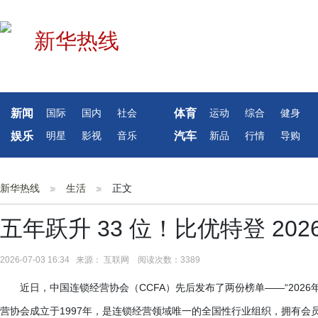
新闻
体育
国际
国内
社会
运动
综合
健身
娱乐
汽车
明星
影视
音乐
新品
行情
导购
新华热线
生活
正文
五年跃升 33 位！比优特登 202
2026-07-03 16:34 来源： 互联网 阅读次数：3389
近日，中国连锁经营协会（
CCFA）先后发布了两份榜单——“2026年中
营协会成立于1997年，是连锁经营领域唯一的全国性行业组织，拥有会