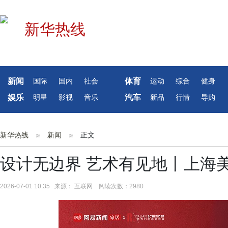
新闻
体育
国际
国内
社会
运动
综合
健身
娱乐
汽车
明星
影视
音乐
新品
行情
导购
新华热线
新闻
正文
设计无边界 艺术有见地丨上海
2026-07-01 10:35 来源： 互联网 阅读次数：2980