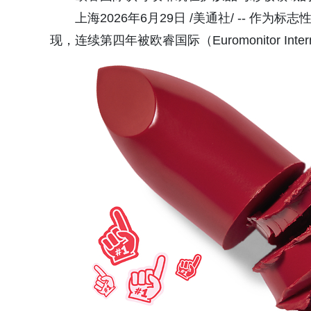
上海2026年6月29日 /美通社/ -- 
现，连续第四年被欧睿国际（Euromonitor Inte