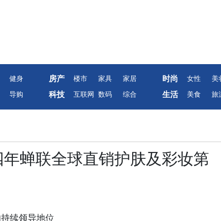
房产
时尚
健身
楼市
家具
家居
女性
美
科技
生活
导购
互联网
数码
综合
美食
旅
四年蝉联全球直销护肤及彩妆第
的持续领导地位