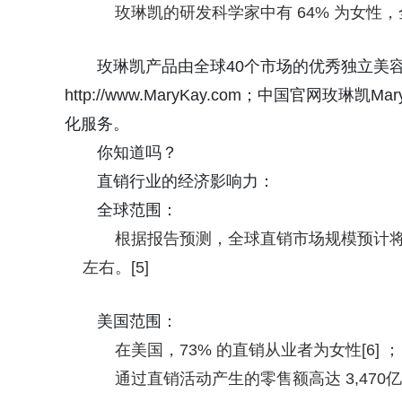
玫琳凯的研发科学家中有 64% 为女性，全
玫琳凯产品由全球40个市场的优秀独立美
http://www.MaryKay.com；中国官网玫
化服务。
你知道吗？
直销行业的经济影响力：
全球范围：
根据报告预测，全球直销市场规模预计将从20
左右。[5]
美国范围：
在美国，73% 的直销从业者为女性[6] ；
通过直销活动产生的零售额高达 3,470亿