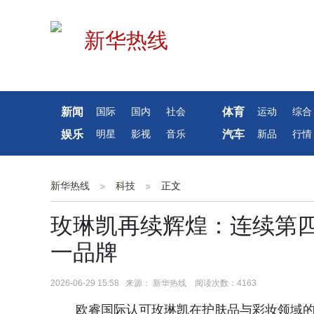
新闻
体育
国际
国内
社会
运动
综合
娱乐
汽车
明星
影视
音乐
新品
行情
新华热线
科技
正文
玫琳凯再续辉煌：连续第
一品牌
2026-06-29 15:58 来源： 新华热线 阅读次数：4163
欧睿国际认可玫琳凯在护肤品与彩妆领域