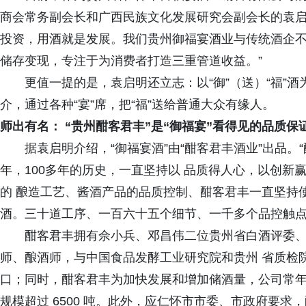
商会常务副会长和广西民族文化发展研究会副会长的袁启
投资，用酒就是发展。我们贵州御福宴酒业与传统酒企
储存变现，专注于为消费者打造三重管道收益。”
更值一提的是，袁启明还立志：以“御”（送）“福”酒为媒
介，通过各种“宴”席，把“福”送给普通大众有缘人。
师出有名： “贵州酣客君丰”是“御福宴”看得见的品质保
据袁启明介绍，“御福宴酒”由“酣客君丰酒业”出品。“酣
年，100多年的历史，一直坚持以 品质得人心，以创新
的 酿造工艺、酱酒产品的品质控制、酣客君丰一直坚持
酒。三十道工序、一百六十五个细节、一千多个品控触点
酣客君丰拥有佘小兵、邓昌伟二位贵州省白酒评委、仁怀
师、酿酒师，与中国食品发酵工业研究院和贵州 省质检院开展
口；同时，酣客君丰为加快发展和增加储酒量，公司常年
规模超过 6500 吨。此外，应仁怀市市委、市政府要