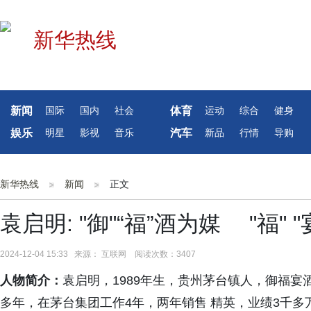
新闻
体育
国际
国内
社会
运动
综合
健身
娱乐
汽车
明星
影视
音乐
新品
行情
导购
新华热线
新闻
正文
袁启明: "御"“福”酒为媒 "福" "
2024-12-04 15:33 来源： 互联网 阅读次数：3407
人物简介：
袁启明，1989年生，贵州茅台镇人，御福宴
多年，在茅台集团工作4年，两年销售 精英，业绩3千多