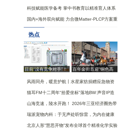
科技赋能医学备考 掌中书教育以精准育人体系
构筑核心竞争力
国内+海外双向赋能 力合微Matter-PLCP方案重
构全屋智能生态新格局
热点
目前“没有竞争对手”！
百年金街首迎“铜色高
自研AI杀入模具设计，
定” 朱炳仁跨界大秀重
国产工业软件这回争气
风雨同舟，暖意护航丨水星家纺捐赠应急物资
塑东方审美“北京样本”
了 | 佛山向新
驰援广西
猫耳FM十二周年“拾爱坐标”落地BW:声音IP造
了一座没有围墙的乐园
山海竞速，陵水开跑！ 2026年三亚经济圈热带
雨林挑战赛 陵水站激情开赛
瑞派宠物内科：于无声处听惊雷，为内在健康
筑防线
北京人形"慧思开物"发布全球首个精准化学实验
室仿真评测平台，引领实验室具身智能革新