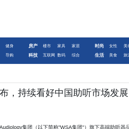
房产
时尚
健身
楼市
家具
家居
女性
美
科技
生活
导购
互联网
数码
综合
美食
旅
发布，持续看好中国助听市场发展
WS Audiology集团（以下简称"WSA集团"）旗下高端助听器
索菲特「随心索