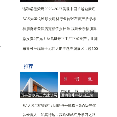
动多城
开 中远海运港口共建韧性可
诺和诺德荣膺2026-2027美世中国卓越健康雇
持续港口
主-卓越健康创新奖
SGS为圣戈班颁发建材行业首张石膏产品绿标
验证证书
福朋喜来登酒店亮相侨乡长乐 福州长乐福朋喜
聚
来登酒店正式揭幕
总投资4亿元！圣戈班开平工厂正式投产，亚洲
最大单线纸面石膏板生产线落地翠山湖
两
布鲁可呈现迪士尼四大IP主题专属展区，超100
款产品首次亮相BW，近20款新品首展
推荐
万事达参展三大建筑展
驱动咖啡科技自主创
会：引领工业建筑
新，CAYE咖爷科技荣
从“生产容器”迈向“价值
从“人巡”到“智巡”：因诺股份腾格里GW级光伏
获第二十六届中国专利
引擎”
奖
基地无人化运维实践
以爱育人，知真行远，高途铸就终身学习之路