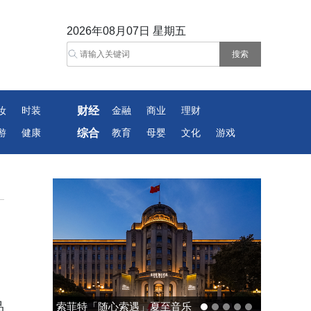
2026年08月07日 星期五
财经
妆
时装
金融
商业
理财
综合
游
健康
教育
母婴
文化
游戏
品
遇」夏至音乐
中国责任投资论坛夏季峰会召