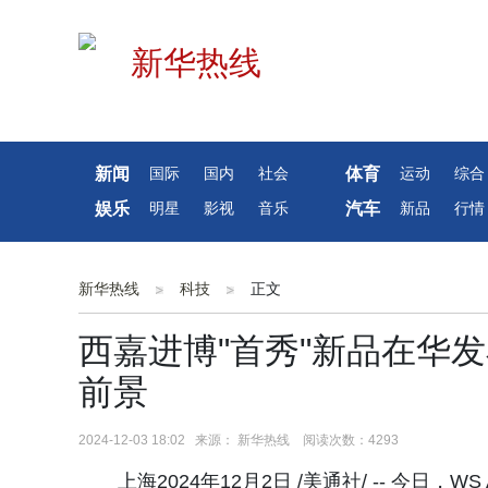
新闻
体育
国际
国内
社会
运动
综合
娱乐
汽车
明星
影视
音乐
新品
行情
新华热线
科技
正文
西嘉进博"首秀"新品在华
前景
2024-12-03 18:02 来源： 新华热线 阅读次数：4293
上海2024年12月2日 /美通社/ -- 今日，