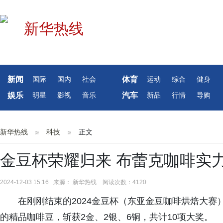
新闻
体育
国际
国内
社会
运动
综合
健身
娱乐
汽车
明星
影视
音乐
新品
行情
导购
新华热线
科技
正文
金豆杯荣耀归来 布蕾克咖啡实
2024-12-03 15:16 来源： 新华热线 阅读次数：4120
在刚刚结束的2024金豆杯（东亚金豆咖啡烘焙大赛
的精品咖啡豆，斩获2金、2银、6铜，共计10项大奖。