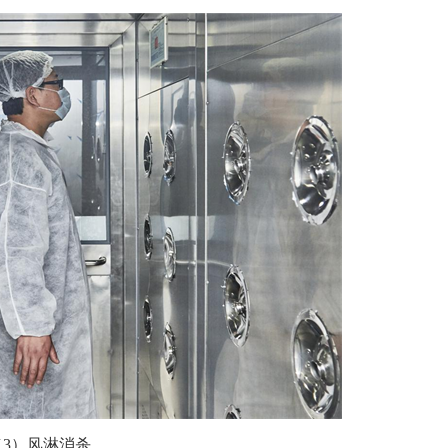
（3）风淋消杀