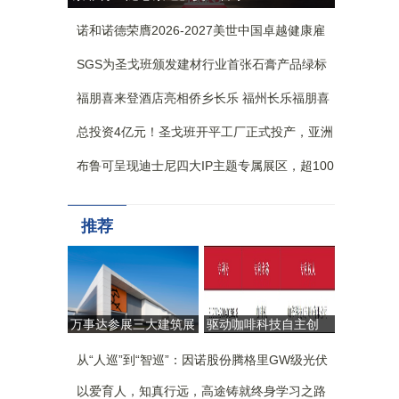
开 中远海运港口共建韧性可
诺和诺德荣膺2026-2027美世中国卓越健康雇
持续港口
主-卓越健康创新奖
SGS为圣戈班颁发建材行业首张石膏产品绿标
验证证书
福朋喜来登酒店亮相侨乡长乐 福州长乐福朋喜
来登酒店正式揭幕
总投资4亿元！圣戈班开平工厂正式投产，亚洲
最大单线纸面石膏板生产线落地翠山湖
布鲁可呈现迪士尼四大IP主题专属展区，超100
款产品首次亮相BW，近20款新品首展
推荐
万事达参展三大建筑展
驱动咖啡科技自主创
会：引领工业建筑
新，CAYE咖爷科技荣
从“生产容器”迈向“价值
从“人巡”到“智巡”：因诺股份腾格里GW级光伏
获第二十六届中国专利
引擎”
奖
基地无人化运维实践
以爱育人，知真行远，高途铸就终身学习之路