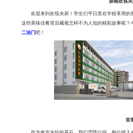
探秘欢筷央
欢迎来到欢筷央厨！学生们平日里在学校享用的
这些美味佳肴背后藏着怎样不为人知的精彩故事呢？
二法门
吧！
首
作为食安永恒的基石，我们严阵以待。每位踏入