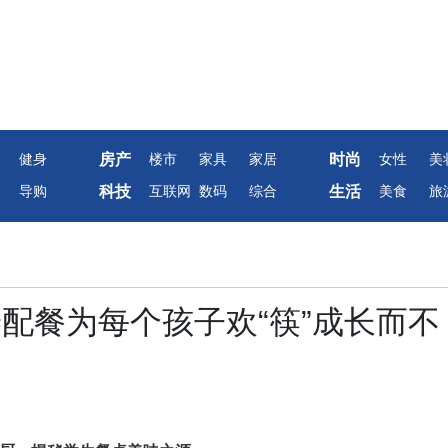
房产
时尚
健身
楼市
家具
家居
女性
美
科技
生活
导购
互联网
数码
综合
美食
旅
养配餐为每个孩子欢“筷”成长而不