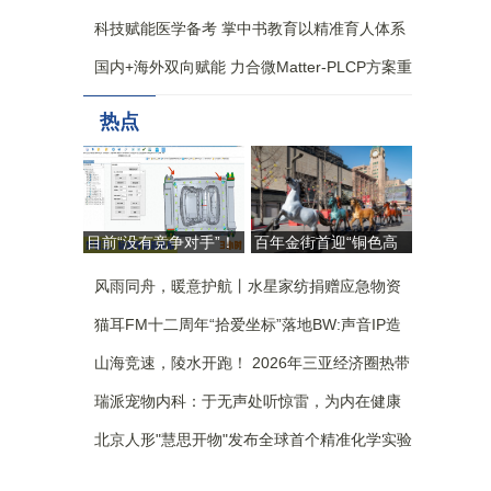
科技赋能医学备考 掌中书教育以精准育人体系
构筑核心竞争力
国内+海外双向赋能 力合微Matter-PLCP方案重
构全屋智能生态新格局
热点
目前“没有竞争对手”！
百年金街首迎“铜色高
自研AI杀入模具设计，
定” 朱炳仁跨界大秀重
国产工业软件这回争气
风雨同舟，暖意护航丨水星家纺捐赠应急物资
塑东方审美“北京样本”
了 | 佛山向新
驰援广西
猫耳FM十二周年“拾爱坐标”落地BW:声音IP造
了一座没有围墙的乐园
山海竞速，陵水开跑！ 2026年三亚经济圈热带
雨林挑战赛 陵水站激情开赛
瑞派宠物内科：于无声处听惊雷，为内在健康
筑防线
北京人形"慧思开物"发布全球首个精准化学实验
室仿真评测平台，引领实验室具身智能革新