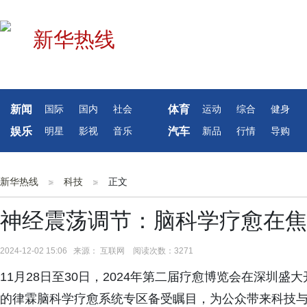
新闻
体育
国际
国内
社会
运动
综合
健身
娱乐
汽车
明星
影视
音乐
新品
行情
导购
新华热线
科技
正文
神经震荡调节：脑科学疗愈在焦
2024-12-02 15:06 来源： 互联网 阅读次数：3271
11月28日至30日，2024年第二届疗愈博览会在深圳
的律霖脑科学疗愈系统专区备受瞩目，为公众带来科技