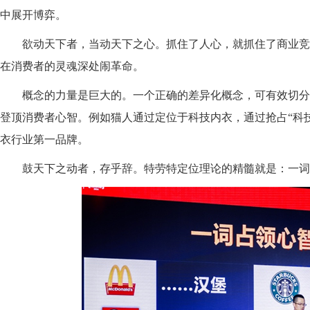
中展开博弈。
欲动天下者，当动天下之心。抓住了人心，就抓住了商业竞
在消费者的灵魂深处闹革命。
概念的力量是巨大的
。
一个
正确的差异化
概念，
可有效
切分
登顶消费者心智。例如猫人通过定位于科技内衣，通过抢占“科
衣行业第一品牌。
鼓天下之动者，存乎辞
。特劳特
定位
理论
的精髓就是：一词