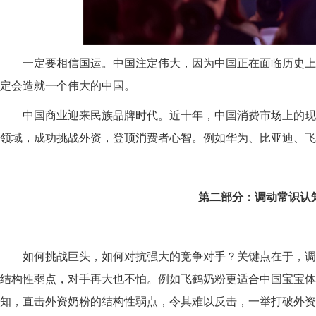
一定要相信国运。中国注定伟大，因为中国正在面临历史上
定会造就一个伟大的中国。
中国商业迎来民族品牌时代
。
近十年
，
中国消费市场上的现
领域，成功挑战外资，登顶消费者心智
。
例如华为、比亚迪、飞
第二部分：
调动常识
认
如何
挑战
巨头
，如何
对抗强大的竞争
对手
？关键点
在于，
调
结构性弱点，对手再大也不怕。
例如
飞鹤
奶粉更适合中国宝宝体
知
，直击
外资
奶粉的
结构
性
弱点
，令其难以
反击
，一举打破外资