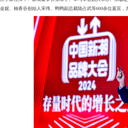
金妮、柚香谷创始人宋伟、鸭鸭副总裁陆占武等600余位嘉宾
，