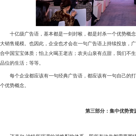
十亿级广告语，
基本
都是一剑封喉
，都是
封杀一个
优势
概念
大销售规模。也因此，企业也才会在一句广告语上持续投放，广
合中国宝宝体质；怕上火喝王老吉；农夫山泉有点甜，我们不生
品位的生活；等等。
每个企业都应该有一句
经典广告语，都应该有一句自己的
打
个
优势概
念
。
第三部分：集中优势资