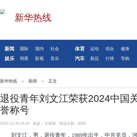
新闻
体育
国际
国内
社会
运动
综合
健身
娱乐
汽车
明星
影视
音乐
新品
行情
导购
新华热线
新闻
正文
退役青年刘文江荣获2024中
誉称号
2024-11-30 16:42 来源： 互联网 阅读次数：4069
刘文江，男，退役青年，1989年出生，中共党员