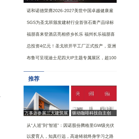
节，乐动多城
诺和诺德荣膺2026-2027美世中国卓越健康雇
主-卓越健康创新奖
SGS为圣戈班颁发建材行业首张石膏产品绿标
验证证书
福朋喜来登酒店亮相侨乡长乐 福州长乐福朋喜
来登酒店正式揭幕
总投资4亿元！圣戈班开平工厂正式投产，亚洲
最大单线纸面石膏板生产线落地翠山湖
布鲁可呈现迪士尼四大IP主题专属展区，超100
款产品首次亮相BW，近20款新品首展
推荐
，
万事达参展三大建筑展
驱动咖啡科技自主创
会：引领工业建筑
新，CAYE咖爷科技荣
从“生产容器”迈向“价值
从“人巡”到“智巡”：因诺股份腾格里GW级光伏
获第二十六届中国专利
引擎”
奖
基地无人化运维实践
以爱育人，知真行远，高途铸就终身学习之路