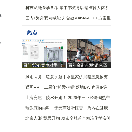
科技赋能医学备考 掌中书教育以精准育人体系
构筑核心竞争力
端
国内+海外双向赋能 力合微Matter-PLCP方案重
构全屋智能生态新格局
热点
温
目前“没有竞争对手”！
百年金街首迎“铜色高
自研AI杀入模具设计，
定” 朱炳仁跨界大秀重
国产工业软件这回争气
风雨同舟，暖意护航丨水星家纺捐赠应急物资
塑东方审美“北京样本”
了 | 佛山向新
驰援广西
猫耳FM十二周年“拾爱坐标”落地BW:声音IP造
了一座没有围墙的乐园
山海竞速，陵水开跑！ 2026年三亚经济圈热带
雨林挑战赛 陵水站激情开赛
瑞派宠物内科：于无声处听惊雷，为内在健康
筑防线
北京人形"慧思开物"发布全球首个精准化学实验
室仿真评测平台，引领实验室具身智能革新