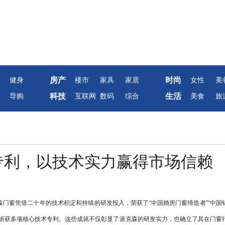
房产
时尚
健身
楼市
家具
家居
女性
美
科技
生活
导购
互联网
数码
综合
美食
旅
专利，以技术实力赢得市场信赖
窗凭借二十年的技术积淀和持续的研发投入，荣获了“中国婚房门窗缔造者”“中国
时斩获多项核心技术专利。这些成就不仅彰显了派克森的研发实力，也确立了其在门窗