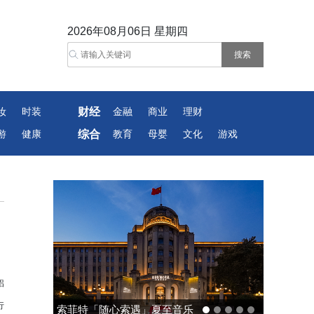
2026年08月06日 星期四
财经
妆
时装
金融
商业
理财
综合
游
健康
教育
母婴
文化
游戏
铝
行
索菲特「随心索遇」夏至音乐