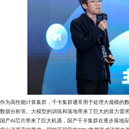
作为高性能计算集群，千卡集群通常用于处理大规模的
数据分析等。大模型的训练和落地带来了巨大的算力需
国产AI芯片带来了巨大机遇，国产千卡集群在逐步落地