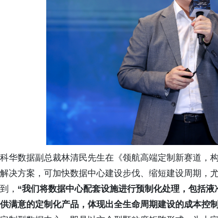
科华数据副总裁林清民先生在《领航高端定制新赛道，
解决方案，可加快数据中心建设步伐、缩短建设周期，
到，
“我们将数据中心配套设施进行预制化处理，包括液
供满意的定制化产品，体现出全生命周期建设的成本控制