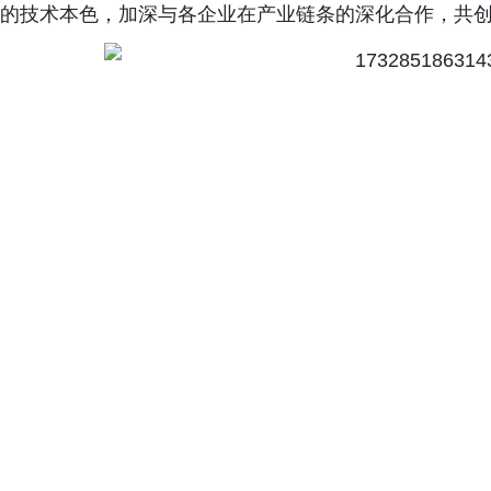
的技术本色，加深与各企业在产业链条的深化合作，共