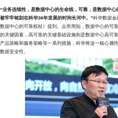
“业务连续性，是数据中心的生命线，可靠，是数据中心
被牢牢铭刻在科华36年发展的时间长河中。”
科华数据金
数据中心的可靠权杖》提到。众所周知，数据中心的可
的关键因素，高可靠的关键基础设施则是数据中心高可
产品策略和服务策略等一系列措施，科华将这一核心属
数据安全性。