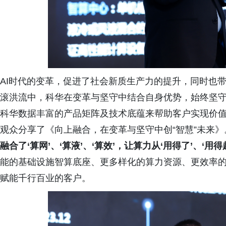
AI时代的变革，促进了社会新质生产力的提升，同时也
滚洪流中，科华在变革与坚守中结合自身优势，始终坚
科华数据丰富的产品矩阵及技术底蕴来帮助客户实现价
观众分享了《向上融合，在变革与坚守中创“智慧”未来
融合了‘算网’、‘算液’、
‘
算效
’
，让算力从‘用得了’、‘用得起
能的基础设施智算底座、更多样化的算力资源、更效率
赋能千行百业的客户。