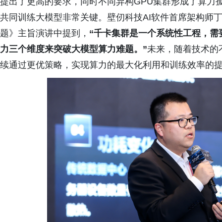
提出了更高的要求，同时不同异构GPU集群形成了算力
共同训练大模型非常关键。壁仞科技AI软件首席架构师
题》主旨演讲中提到，
“千卡集群是一个系统性工程，需
力三个维度来突破大模型算力难题。”
未来，随着技术的
续通过更优策略，实现算力的最大化利用和训练效率的