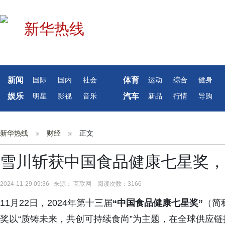
新闻
体育
国际
国内
社会
运动
综合
健身
娱乐
汽车
明星
影视
音乐
新品
行情
导购
新华热线
财经
正文
雪川斩获中国食品健康七星奖，
2024-11-29 09:36 来源： 互联网 阅读次数：3166
11月22日，2024年第十三届
“中国食品健康七星奖”
（简
奖以“质铸未来，共创可持续食尚”为主题，在全球供应