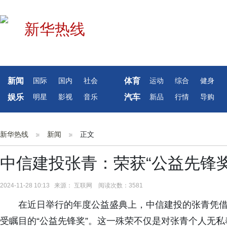
新闻
体育
国际
国内
社会
运动
综合
健身
娱乐
汽车
明星
影视
音乐
新品
行情
导购
新华热线
新闻
正文
中信建投张青：荣获“公益先锋
2024-11-28 10:13 来源： 互联网 阅读次数：3581
在近日举行的年度公益盛典上，中信建投的张青凭借
受瞩目的“公益先锋奖”。这一殊荣不仅是对张青个人无