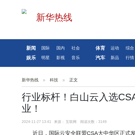
新闻
体育
国际
国内
社会
运动
综合
娱乐
汽车
明星
影视
音乐
新品
行情
新华热线
科技
正文
行业标杆！白山云入选CSA“
业！
2024-11-27 13:41 来源： 互联网 阅读次数：3149
近日，国际云安全联盟CSA大中华区正式发