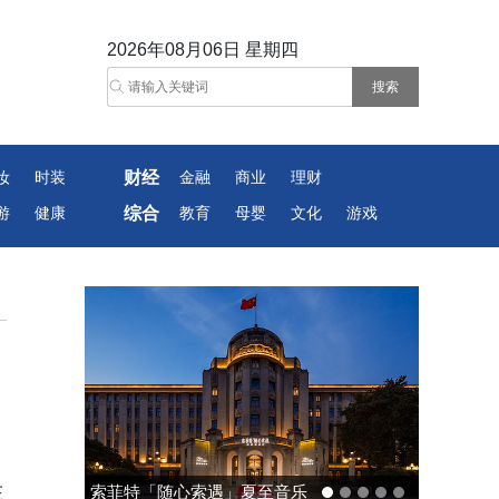
2026年08月06日 星期四
财经
妆
时装
金融
商业
理财
综合
游
健康
教育
母婴
文化
游戏
在
索菲特「随心索遇」夏至音乐
中国责任投资论坛夏