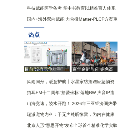
科技赋能医学备考 掌中书教育以精准育人体系
构筑核心竞争力
、
国内+海外双向赋能 力合微Matter-PLCP方案重
构全屋智能生态新格局
。
热点
目前“没有竞争对手”！
百年金街首迎“铜色高
自研AI杀入模具设计，
定” 朱炳仁跨界大秀重
国产工业软件这回争气
风雨同舟，暖意护航丨水星家纺捐赠应急物资
塑东方审美“北京样本”
了 | 佛山向新
驰援广西
猫耳FM十二周年“拾爱坐标”落地BW:声音IP造
了一座没有围墙的乐园
山海竞速，陵水开跑！ 2026年三亚经济圈热带
雨林挑战赛 陵水站激情开赛
瑞派宠物内科：于无声处听惊雷，为内在健康
筑防线
北京人形"慧思开物"发布全球首个精准化学实验
室仿真评测平台，引领实验室具身智能革新