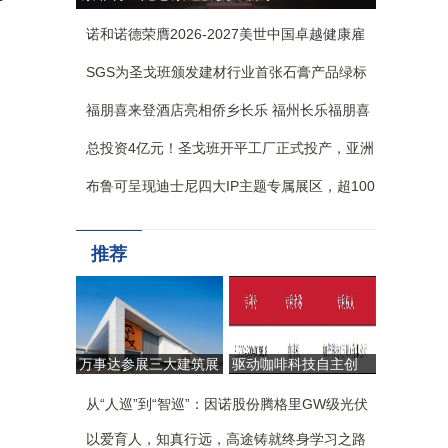
节，乐动多城
开 中远海运港口共建
诺和诺德荣膺2026-2027美世中国卓越健康雇
持续港口
主-卓越健康创新奖
SGS为圣戈班颁发建材行业首张石膏产品绿标
验证证书
福朋喜来登酒店亮相侨乡长乐 福州长乐福朋喜
来登酒店正式揭幕
总投资4亿元！圣戈班开平工厂正式投产，亚洲
最大单线纸面石膏板生产线落地翠山湖
布鲁可呈现迪士尼四大IP主题专属展区，超100
款产品首次亮相BW，近20款新品首展
推荐
万事达参展三大建筑展
驱动咖啡科技自主创
会：引领工业建筑
新，CAYE咖爷科技荣
从“生产容器”迈向“价值
从“人巡”到“智巡”：因诺股份腾格里GW级光伏
获第二十六届中国专利
引擎”
奖
基地无人化运维实践
以爱育人，知真行远，高途铸就终身学习之路