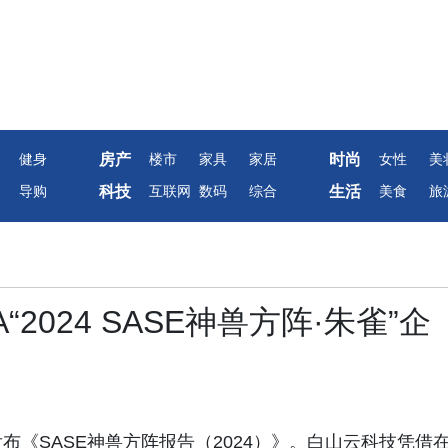
房产
时尚
健身
楼市
家具
家居
女性
美
科技
生活
导购
互联网
数码
综合
美食
旅
2024 SASE神兽方阵·朱雀”企
布《SASE神兽方阵报告（2024）》。白山云科技凭借