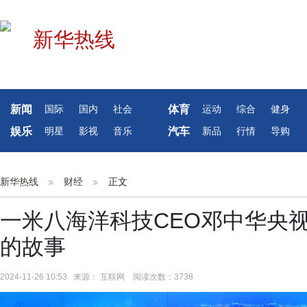
新闻
体育
国际
国内
社会
运动
综合
健身
娱乐
汽车
明星
影视
音乐
新品
行情
导购
新华热线
财经
正文
一米八海洋科技CEO邓中华央
的故事
2024-11-26 10:53 来源： 互联网 阅读次数：3738