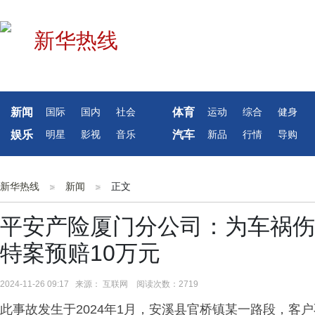
新闻
体育
国际
国内
社会
运动
综合
健身
娱乐
汽车
明星
影视
音乐
新品
行情
导购
新华热线
新闻
正文
平安产险厦门分公司：为车祸伤
特案预赔10万元
2024-11-26 09:17 来源： 互联网 阅读次数：2719
此事故发生于2024年1月，安溪县官桥镇某一路段，客