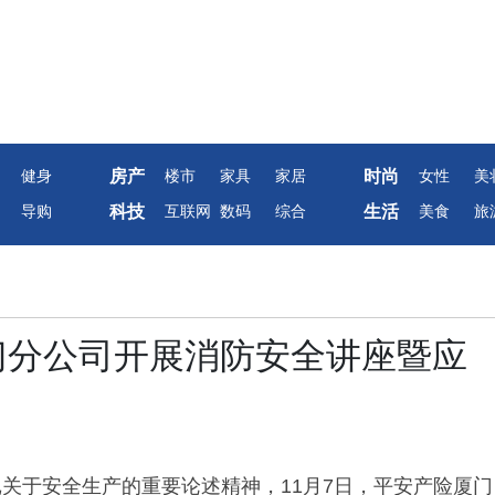
房产
时尚
健身
楼市
家具
家居
女性
美
科技
生活
导购
互联网
数码
综合
美食
旅
厦门分公司开展消防安全讲座暨应
记
关于安全生产的重要论述精神，11月7日，平安产险厦门