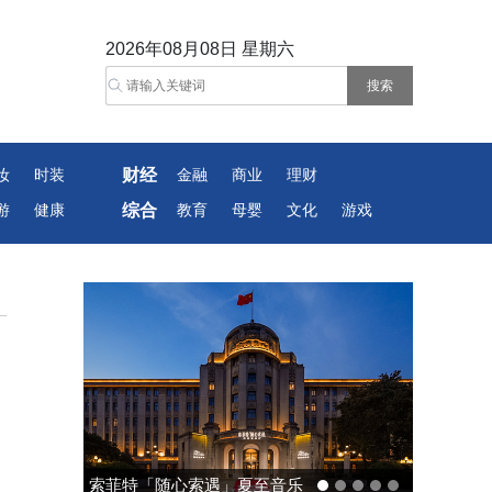
2026年08月08日 星期六
财经
妆
时装
金融
商业
理财
综合
游
健康
教育
母婴
文化
游戏
索菲特「随心索遇」夏至音乐