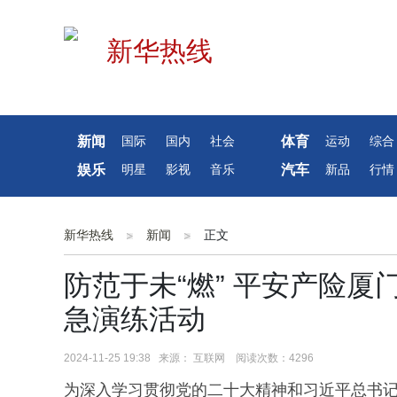
新闻
体育
国际
国内
社会
运动
综合
娱乐
汽车
明星
影视
音乐
新品
行情
新华热线
新闻
正文
防范于未“燃” 平安产险
急演练活动
2024-11-25 19:38 来源： 互联网 阅读次数：4296
为深入学习贯彻党的二十大精神和
习近
平
总书