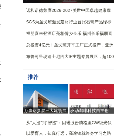
能
节，乐动多城
诺和诺德荣膺2026-2027美世中国卓越健康雇
主-卓越健康创新奖
SGS为圣戈班颁发建材行业首张石膏产品绿标
主
验证证书
福朋喜来登酒店亮相侨乡长乐 福州长乐福朋喜
来登酒店正式揭幕
总投资4亿元！圣戈班开平工厂正式投产，亚洲
最大单线纸面石膏板生产线落地翠山湖
布鲁可呈现迪士尼四大IP主题专属展区，超100
体
款产品首次亮相BW，近20款新品首展
推荐
志
万事达参展三大建筑展
驱动咖啡科技自主创
会：引领工业建筑
新，CAYE咖爷科技荣
从“生产容器”迈向“价值
从“人巡”到“智巡”：因诺股份腾格里GW级光伏
获第二十六届中国专利
引擎”
奖
基地无人化运维实践
以爱育人，知真行远，高途铸就终身学习之路