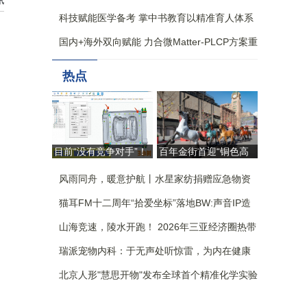
讯
科技赋能医学备考 掌中书教育以精准育人体系
构筑核心竞争力
国内+海外双向赋能 力合微Matter-PLCP方案重
构全屋智能生态新格局
热点
目前“没有竞争对手”！
百年金街首迎“铜色高
自研AI杀入模具设计，
定” 朱炳仁跨界大秀重
国产工业软件这回争气
风雨同舟，暖意护航丨水星家纺捐赠应急物资
塑东方审美“北京样本”
了 | 佛山向新
驰援广西
猫耳FM十二周年“拾爱坐标”落地BW:声音IP造
了一座没有围墙的乐园
山海竞速，陵水开跑！ 2026年三亚经济圈热带
雨林挑战赛 陵水站激情开赛
瑞派宠物内科：于无声处听惊雷，为内在健康
筑防线
北京人形"慧思开物"发布全球首个精准化学实验
室仿真评测平台，引领实验室具身智能革新