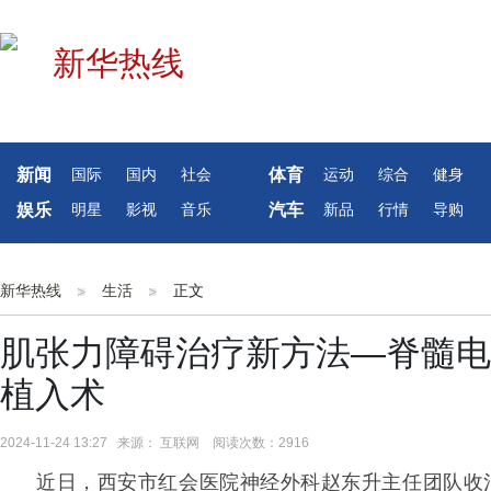
新闻
体育
国际
国内
社会
运动
综合
健身
娱乐
汽车
明星
影视
音乐
新品
行情
导购
新华热线
生活
正文
肌张力障碍治疗新方法—脊髓电刺
植入术
2024-11-24 13:27 来源： 互联网 阅读次数：2916
近日，西安市红会医院神经外科赵东升主任团队收治