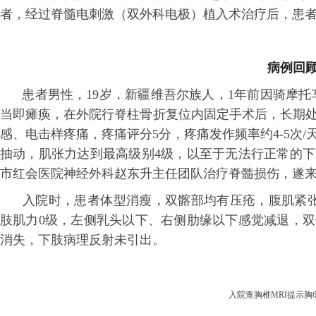
者，经过脊髓电刺激（双外科电极）植入术治疗后，患
病例回
患者男性，19岁，新疆维吾尔族人，1年前因骑摩托车
当即瘫痪，在外院行脊柱骨折复位内固定手术后，长期
感、电击样疼痛，疼痛评分5分，疼痛发作频率约4-5次
抽动，肌张力达到最高级别4级，以至于无法行正常的
市红会医院神经外科赵东升主任团队治疗脊髓损伤，遂
入院时，患者体型消瘦，双髂部均有压疮，腹肌紧张
肢肌力0级，左侧乳头以下、右侧肋缘以下感觉减退，
消失，下肢病理反射未引出。
入院查胸椎
MRI提示胸