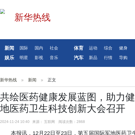
新闻
体育
国际
国内
社会
运动
综合
健身
娱乐
汽车
明星
影视
音乐
新品
行情
导购
新华热线
新闻
正文
共绘医药健康发展蓝图，助力健
地医药卫生科技创新大会召开
2024-11-24 10:40 来源： 互联网 阅读次数：2868
本报讯，12月22日至23日，第五届国际军地医药