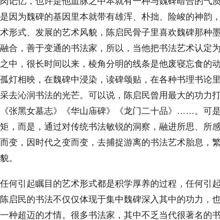
肉记忆，也许是他血脉之中本就有一种与魏碑暗合的气质
是因为魏碑的基因里本就带有雄浑、朴拙、险峻的神韵，
术形式、发展的艺术风貌，陈启民骨子里喜欢魏碑那种
融合，善于变通的书法家，所以，当他把书法艺术认定
之中，很长时间以来，棱角分明的线条是他废寝忘食的
孤灯相映，在魏碑中浸染，读碑颂贴，在各种书理书论
采去沁润书法的光芒。可以说，陈启民曾用最大的功力
《张黑女墓志》《华山庙碑》《龙门二十品》……。可
矩，而是，通过对传统书法敏锐的洞察，融进所思、所
而变，因时代之变而变，去捕捉游离的书法艺术胎息，
貌。
任何引起瞩目的艺术形式都是积学厚养的过程，任何引
陈启民的书法不仅仅体现于集中魏碑深入其中的功力，
一种超迈的才情。很多书法家，其中不乏当代很著名的