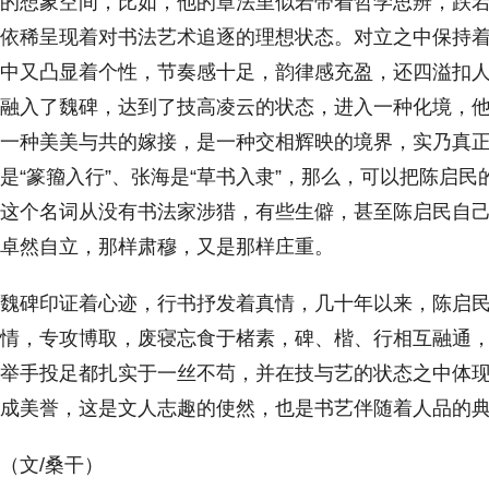
的想象空间，比如，他的章法里似若带着哲学思辨，跌
依稀呈现着对书法艺术追逐的理想状态。对立之中保持
中又凸显着个性，节奏感十足，韵律感充盈，还四溢扣
融入了魏碑，达到了技高凌云的状态，进入一种化境，
一种美美与共的嫁接，是一种交相辉映的境界，实乃真
是“篆籀入行”、张海是“草书入隶”，那么，可以把陈启民
这个名词从没有书法家涉猎，有些生僻，甚至陈启民自
卓然自立，那样肃穆，又是那样庄重。
魏碑印证着心迹，行书抒发着真情，几十年以来，陈启
情，专攻博取，废寝忘食于楮素，碑、楷、行相互融通
举手投足都扎实于一丝不苟，并在技与艺的状态之中体
成美誉，这是文人志趣的使然，也是书艺伴随着人品的
（文/桑干）