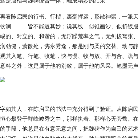
这是唐楷与魏碑统合一体，融成精妙的结果。
再看陈启民的行书、行楷，裹毫挥运，形散神聚，一派
饮涧……，皆不能道其妙；说其线，似锥画沙、似折钗
峻的、对立的、和谐的，无浮躁荒率之气，无剑拔弩张
润劲健，萧散处，隽永秀逸，那是刚与柔的交替、动与
观其入笔、行笔、收笔，快与慢、收与放、开与合、疏
意料之外，这是属于他的别致，属于他的风采。笔墨无
字如其人，在陈启民的书法中充分得到了验证。从陈启
恒心攀登于群峰峻秀之中，那样执着、那样心无旁骛。
的手段，他总是在有意无意之间，把魏碑作为自己的艺