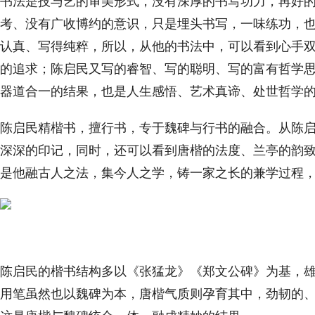
书法是技与艺的审美形式，没有深厚的书写功力，再好
考、没有广收博约的意识，只是埋头书写，一味练功，
认真、写得纯粹，所以，从他的书法中，可以看到心手
的追求；陈启民又写的睿智、写的聪明、写的富有哲学
器道合一的结果，也是人生感悟、艺术真谛、处世哲学
陈启民精楷书，擅行书，专于魏碑与行书的融合。从陈
深深的印记，同时，还可以看到唐楷的法度、兰亭的韵
是他融古人之法，集今人之学，铸一家之长的兼学过程
陈启民的楷书结构多以《张猛龙》《郑文公碑》为基，
用笔虽然也以魏碑为本，唐楷气质则孕育其中，劲韧的