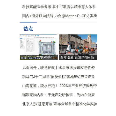
科技赋能医学备考 掌中书教育以精准育人体系
构筑核心竞争力
国内+海外双向赋能 力合微Matter-PLCP方案重
构全屋智能生态新格局
热点
目前“没有竞争对手”！
百年金街首迎“铜色高
自研AI杀入模具设计，
定” 朱炳仁跨界大秀重
国产工业软件这回争气
风雨同舟，暖意护航丨水星家纺捐赠应急物资
塑东方审美“北京样本”
了 | 佛山向新
驰援广西
猫耳FM十二周年“拾爱坐标”落地BW:声音IP造
了一座没有围墙的乐园
山海竞速，陵水开跑！ 2026年三亚经济圈热带
雨林挑战赛 陵水站激情开赛
瑞派宠物内科：于无声处听惊雷，为内在健康
筑防线
北京人形"慧思开物"发布全球首个精准化学实验
室仿真评测平台，引领实验室具身智能革新