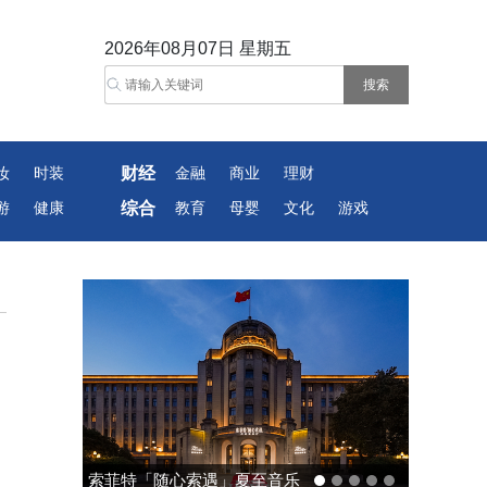
2026年08月07日 星期五
财经
妆
时装
金融
商业
理财
综合
游
健康
教育
母婴
文化
游戏
索菲特「随心索遇」夏至音乐