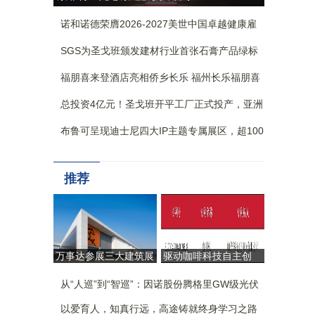
节，乐动多城
诺和诺德荣膺2026-2027美世中国卓越健康雇
主-卓越健康创新奖
SGS为圣戈班颁发建材行业首张石膏产品绿标
验证证书
福朋喜来登酒店亮相侨乡长乐 福州长乐福朋喜
来登酒店正式揭幕
总投资4亿元！圣戈班开平工厂正式投产，亚洲
最大单线纸面石膏板生产线落地翠山湖
布鲁可呈现迪士尼四大IP主题专属展区，超100
款产品首次亮相BW，近20款新品首展
推荐
万事达参展三大建筑展
驱动咖啡科技自主创
会：引领工业建筑
新，CAYE咖爷科技荣
从“生产容器”迈向“价值
从“人巡”到“智巡”：因诺股份腾格里GW级光伏
获第二十六届中国专利
引擎”
奖
基地无人化运维实践
以爱育人，知真行远，高途铸就终身学习之路