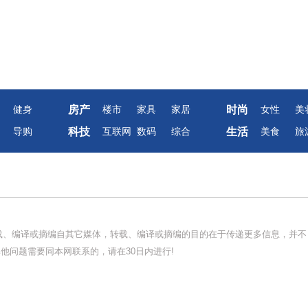
房产
时尚
健身
楼市
家具
家居
女性
美
科技
生活
导购
互联网
数码
综合
美食
旅
转载、编译或摘编自其它媒体，转载、编译或摘编的目的在于传递更多信息，并不
他问题需要同本网联系的，请在30日内进行!