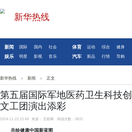
新闻
体育
国际
国内
社会
运动
综合
健身
娱乐
汽车
明星
影视
音乐
新品
行情
导购
新华热线
新闻
正文
第五届国际军地医药卫生科技创
文工团演出添彩
2024-11-22 15:49 来源： 互联网 阅读次数：3831
共绘健康中国新蓝图