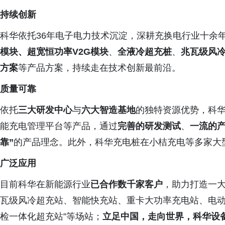
持续创新
科华依托36年电子电力技术沉淀，深耕充换电行业十余
模块、超宽恒功率
V2G
模块
、
全液冷超充桩
、
兆瓦级风
方案
等产品方案，持续走在技术创新最前沿。
质量可靠
依托
三大研发中心
与
六大智造基地
的独特资源优势，科
能充电管理平台等产品，通过
完善的研发测试
、
一流的
靠”
的产品理念。此外，科华充电桩在小桔充电等多家大
广泛应用
目前科华在新能源行业
已合作数千家客户
，助力打造一大
瓦级风冷超充站、智能快充站、重卡大功率充电站、电动
检一体化超充站”等场站；
立足中国，走向世界，科华设