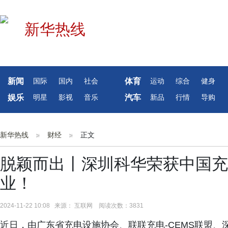
新闻
体育
国际
国内
社会
运动
综合
健身
娱乐
汽车
明星
影视
音乐
新品
行情
导购
新华热线
财经
正文
脱颖而出丨深圳科华荣获中国充
业！
2024-11-22 10:08 来源： 互联网 阅读次数：3831
近日，由广东省充电设施协会、联联充电-CEMS联盟