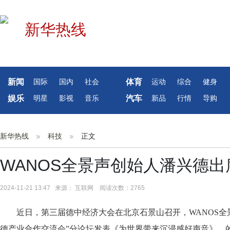
新闻
体育
国际
国内
社会
运动
综合
健身
娱乐
汽车
明星
影视
音乐
新品
行情
导购
新华热线
科技
正文
WANOS全景声创始人潘兴德
2024-11-21 13:47 来源： 互联网 阅读次数：2765
近日，第三届德中经济大会在北京石景山召开，WANOS全
德产业合作交流会”分论坛发表《为世界带来沉浸感好声音》，