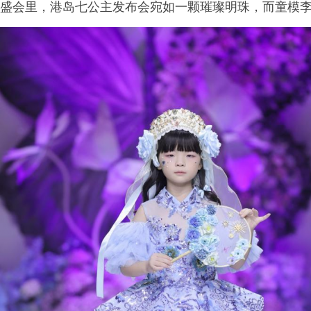
盛会里，港岛七公主发布会宛如一颗璀璨明珠，而童模