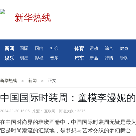
新闻
体育
国际
国内
社会
运动
综合
健身
娱乐
汽车
明星
影视
音乐
新品
行情
导购
新华热线
新闻
正文
中国国际时装周：童模李漫妮的
2024-11-20 16:05 来源： 互联网 阅读次数：3375
在中国时尚界的璀璨画卷中，中国国际时装周无疑是最
它是时尚潮流的汇聚地，是梦想与艺术交织的梦幻舞台，